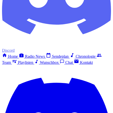
Discord
Home
Radio News
Sendeplan
Chronologie
Team
Playlisten
Wunschbox
Chat
Kontakt