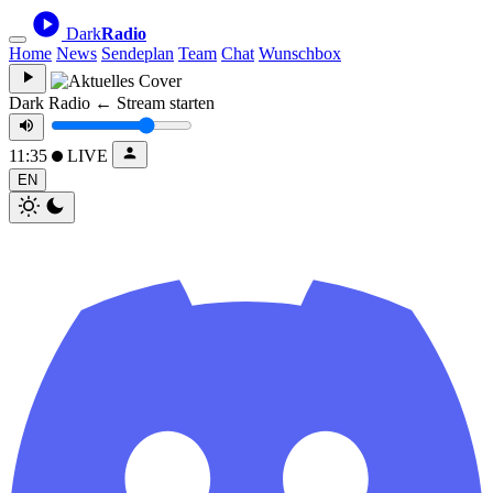
Dark
Radio
Home
News
Sendeplan
Team
Chat
Wunschbox
Dark Radio
← Stream starten
11:35
LIVE
EN