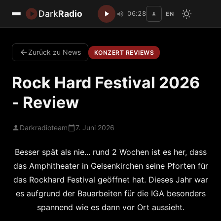
Dark
Radio
06:28
EN
Disc
Zurück zu News
KONZERT REVIEWS
Rock Hard Festival 2026
- Review
Darkradioteam
7. Juni 2026
Besser spät als nie... rund 2 Wochen ist es her, dass
das Amphitheater in Gelsenkirchen seine Pforten für
das Rockhard Festival geöffnet hat. Dieses Jahr war
es aufgrund der Bauarbeiten für die IGA besonders
spannend wie es dann vor Ort aussieht.