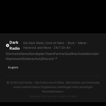
Dark
Die Dark Radio Zone im Netz - Rock - Metal -
Radio
Hardrock and More · 24/7 On Air
Startseite
News
Sendeplan
Team
Partner
Quellnachweis
Kontakt
Impressum
Datenschutz
Discord ↗
English
© 2026 Dark Radio – Die Darkzone im Netz. Alle Inhalte von Darkradio
sowie externe News-Ergebnisse unterliegen ihren jeweiligen
Rechteinhabern.
Updated: 2026-Aug-06 15:48:22 in 48ms