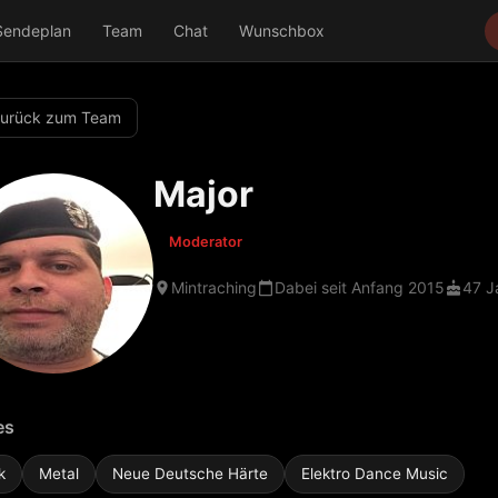
Sendeplan
Team
Chat
Wunschbox
urück zum Team
Major
Moderator
Mintraching
Dabei seit Anfang 2015
47 J
es
k
Metal
Neue Deutsche Härte
Elektro Dance Music