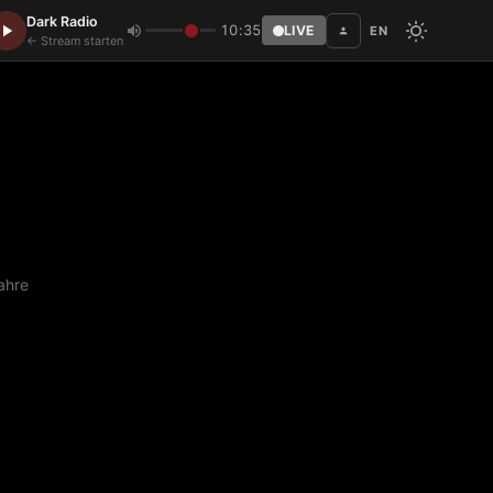
Dark Radio
10:35
LIVE
EN
Disc
← Stream starten
ahre