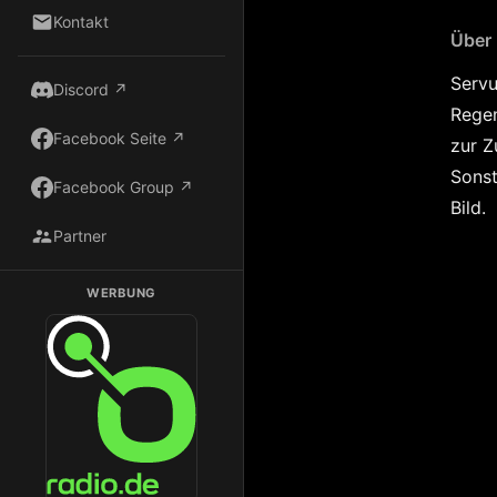
Kontakt
Über
Servu
Discord ↗
Regen
Facebook Seite ↗
zur Z
Sonst
Facebook Group ↗
Bild.
Partner
WERBUNG
Dark Radio auf Radio.de hören