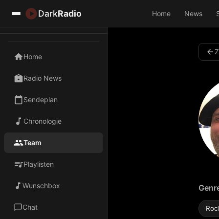
Dark
Radio
Home
News
Z
Home
Radio News
Sendeplan
Chronologie
Team
Playlisten
Wunschbox
Genr
Chat
Roc