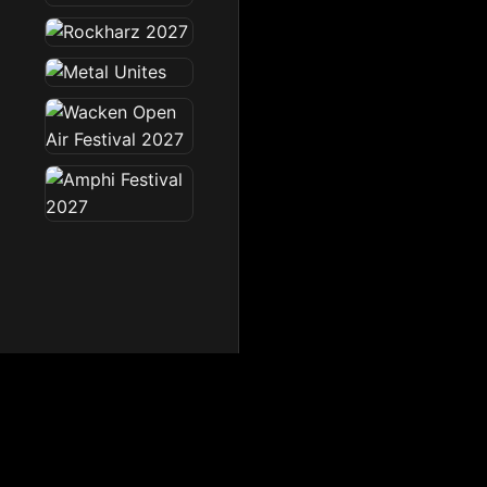
Dark Radio
Die Dark Radio Zone im 
Startseite
News
Sendeplan
Team
Partner