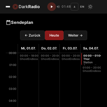
Dark
Radio
01:48
EN
Disc
Sendeplan
← Zurück
Heute
Weiter →
Mi, 01.07.
Do, 02.07.
Fr, 03.07.
Sa, 04.07.
00:00
00:00 – 18:00
00:00 – 20:00
00:00 – 20:00
00:00 – 01:00
GhostEndless
GhostEndless
GhostEndless
Thor
Station
01:00
Cooperation
01:00 – 20:00
GhostEndless
02:00
03:00
04:00