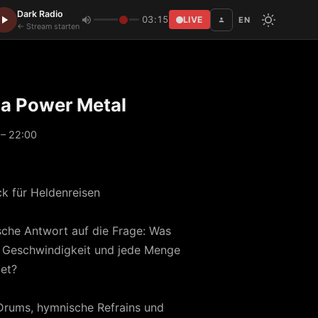
Dark Radio
03:15
LIVE
EN
Disc
← Stream starten
a Power Metal
 – 22:00
k für Heldenreisen
sche Antwort auf die Frage: Was
, Geschwindigkeit und jede Menge
det?
 Drums, hymnische Refrains und