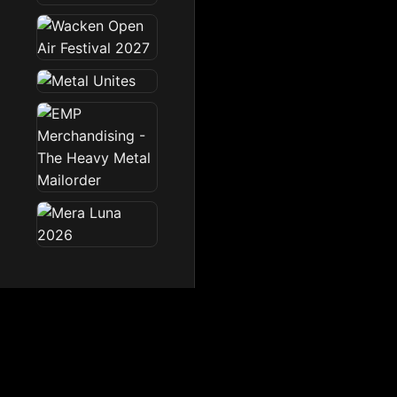
Dark Radio
Die Dark Radio Zone im 
Startseite
News
Sendeplan
Team
Partner