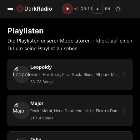
Dark
Radio
06:11
EN
Disc
Playlisten
Die Playlisten unserer Moderatoren – klickt auf einen
DJ um seine Playlist zu sehen.
Leopoldy
Metal, Hardrock, Pirat Rock, Blues, All dark Musik
53173 Songs
Major
Rock, Metal, Neue Deutsche Härte, Elektro Dance Music
21014 Songs
Odin