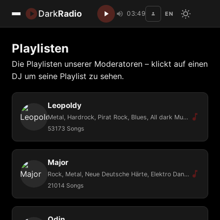
Dark
Radio
03:49
EN
Disc
Playlisten
Die Playlisten unserer Moderatoren – klickt auf einen
DJ um seine Playlist zu sehen.
Leopoldy
Metal, Hardrock, Pirat Rock, Blues, All dark Musik
53173 Songs
Major
Rock, Metal, Neue Deutsche Härte, Elektro Dance Music
21014 Songs
Odin