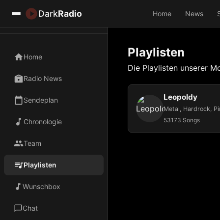
Dark
Radio
Home
News
Playlisten
Home
Die Playlisten unserer M
Radio News
Leopoldy
Sendeplan
53173 Songs
Chronologie
Team
Playlisten
Wunschbox
Chat