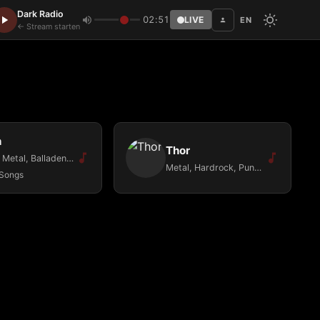
Dark Radio
02:51
LIVE
EN
Disc
← Stream starten
n
Thor
Rock, Metal, Balladen and more...
Metal, Hardrock, Punk, All Genre of Dark Musik, Gothic
Songs