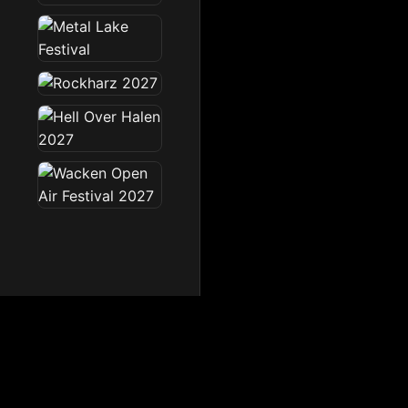
Dark Radio
Die Dark Radio Zone im 
Startseite
News
Sendeplan
Team
Partner