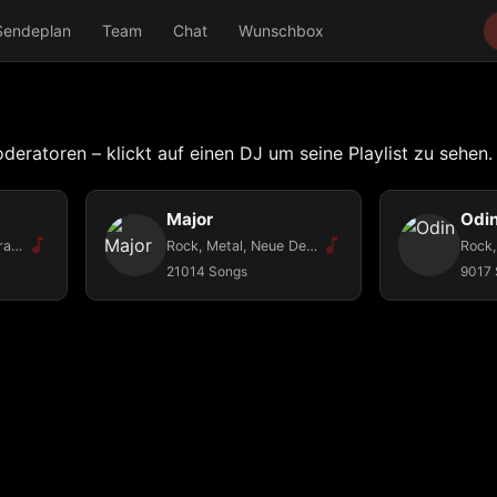
Sendeplan
Team
Chat
Wunschbox
oderatoren – klickt auf einen DJ um seine Playlist zu sehen.
Major
Odi
Metal, Hardrock, Pirat Rock, Blues, All dark Musik
Rock, Metal, Neue Deutsche Härte, Elektro Dance Music
21014 Songs
9017 