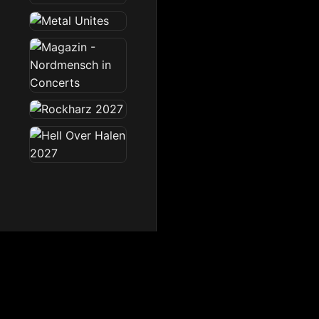
Dark Radio
Die Dark Radio Zone im 
Startseite
News
Sendeplan
Team
Partner