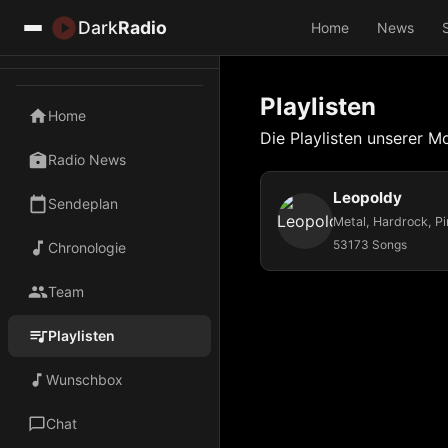
Dark
Radio
Home
News
Playlisten
Home
Die Playlisten unserer M
Radio News
Leopoldy
Sendeplan
53173 Songs
Chronologie
Team
Playlisten
Wunschbox
Chat