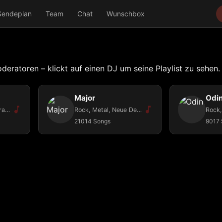
Sendeplan
Team
Chat
Wunschbox
oderatoren – klickt auf einen DJ um seine Playlist zu sehen.
Major
Odi
Metal, Hardrock, Pirat Rock, Blues, All dark Musik
Rock, Metal, Neue Deutsche Härte, Elektro Dance Music
21014 Songs
9017 