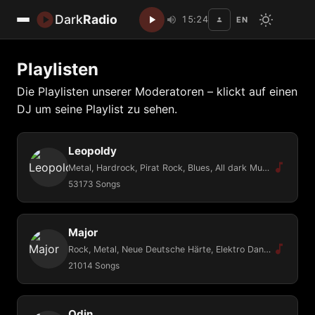
Dark
Radio
15:24
EN
Disc
Playlisten
Die Playlisten unserer Moderatoren – klickt auf einen
DJ um seine Playlist zu sehen.
Leopoldy
Metal, Hardrock, Pirat Rock, Blues, All dark Musik
53173 Songs
Major
Rock, Metal, Neue Deutsche Härte, Elektro Dance Music
21014 Songs
Odin