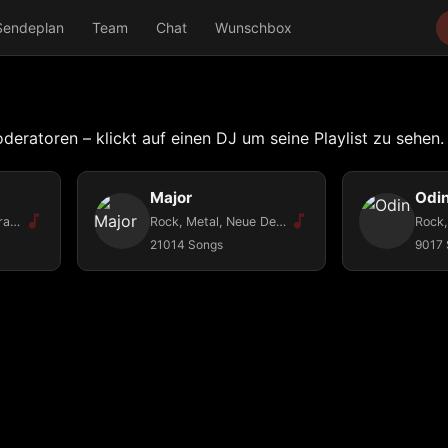
Sendeplan
Team
Chat
Wunschbox
oderatoren – klickt auf einen DJ um seine Playlist zu sehen.
Major
Odi
Metal, Hardrock, Pirat Rock, Blues, All dark Musik
Rock, Metal, Neue Deutsche Härte, Elektro Dance Music
21014 Songs
9017 