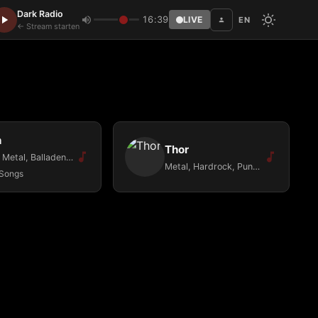
Dark Radio
16:39
LIVE
EN
Disc
← Stream starten
n
Thor
Rock, Metal, Balladen and more...
Metal, Hardrock, Punk, All Genre of Dark Musik, Gothic
Songs