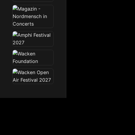
Dark Radio
Die Dark Radio Zone im 
Startseite
News
Sendeplan
Team
Partner