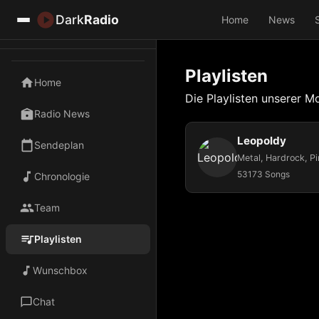
Dark
Radio
Home
News
Playlisten
Home
Die Playlisten unserer M
Radio News
Leopoldy
Sendeplan
53173 Songs
Chronologie
Team
Playlisten
Wunschbox
Chat