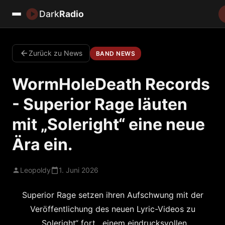
Dark
Radio
Zurück zu News
BAND NEWS
WormHoleDeath Records
- Superior Rage läuten
mit „Soleright“ eine neue
Ära ein.
Leopoldy
1. Juni 2026
Superior Rage
setzen ihren Aufschwung mit der
Veröffentlichung des
neuen Lyric-Videos zu
„Soleright“
fort , einem eindrucksvollen