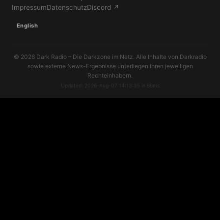
Impressum
Datenschutz
Discord ↗
English
© 2026 Dark Radio – Die Darkzone im Netz. Alle Inhalte von Darkradio
sowie externe News-Ergebnisse unterliegen ihren jeweiligen
Rechteinhabern.
Updated: 2026-Aug-07 14:13:35 in 66ms