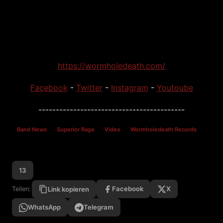
https://wormholedeath.com/
Facebook
-
Twitter
-
Instagram
-
Youtoube
------------------------------------------
Band News
Superior Rage
Video
Wormholedeath Records
13
Facebook
X
Teilen:
Link kopieren
WhatsApp
Telegram