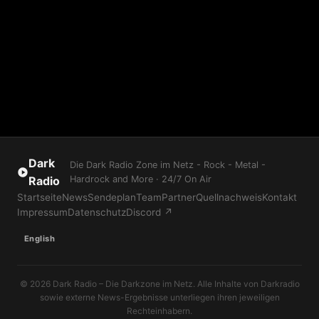
Dark
Die Dark Radio Zone im Netz - Rock - Metal -
Radio
Hardrock and More · 24/7 On Air
Startseite
News
Sendeplan
Team
Partner
Quellnachweis
Kontakt
Impressum
Datenschutz
Discord ↗
English
© 2026 Dark Radio – Die Darkzone im Netz. Alle Inhalte von Darkradio
sowie externe News-Ergebnisse unterliegen ihren jeweiligen
Rechteinhabern.