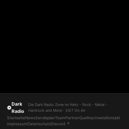
Dark
Die Dark Radio Zone im Netz - Rock - Metal -
Radio
Hardrock and More · 24/7 On Air
Startseite
News
Sendeplan
Team
Partner
Quellnachweis
Kontakt
Impressum
Datenschutz
Discord ↗