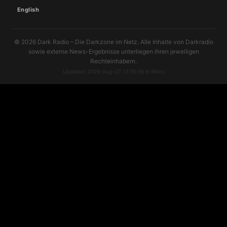
English
© 2026 Dark Radio – Die Darkzone im Netz. Alle Inhalte von Darkradio
sowie externe News-Ergebnisse unterliegen ihren jeweiligen
Rechteinhabern.
Updated: 2026-Aug-07 13:55:56 in 66ms