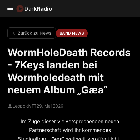
Dark
Radio
Zurück zu News
BAND NEWS
WormHoleDeath Records
- 7Keys landen bei
Wormholedeath mit
neuem Album „Gæa“
Leopoldy
29. Mai 2026
Im Zuge dieser vielversprechenden neuen
Partnerschaft wird ihr kommendes
Studioalbum
„Gæa“
weltweit veröffentlicht.