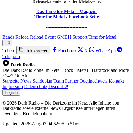
Releasekalender aus der Metalszene.
Das Time for Metal - Magazin
Time for Metal - Facebook Seite
----------------------------
Bands
Reload
Reload Event GMBH
Support
Time for Metal
13
Teilen:
Facebook
X
WhatsApp
Link kopieren
Telegram
Dark Radio
Die Dark Radio Zone im Netz - Rock - Metal - Hardrock and More
· 24/7 On Air
Startseite
News
Sendeplan
Team
Partner
Quellnachweis
Kontakt
Impressum
Datenschutz
Discord ↗
English
© 2026 Dark Radio – Die Darkzone im Netz. Alle Inhalte von
Darkradio sowie externe News-Ergebnisse unterliegen ihren
jeweiligen Rechteinhabern.
Updated: 2026-Aug-07 04:52:05 in 51ms