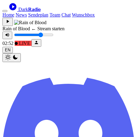
Dark
Radio
Home
News
Sendeplan
Team
Chat
Wunschbox
Rain of Blood
← Stream starten
02:52
LIVE
EN