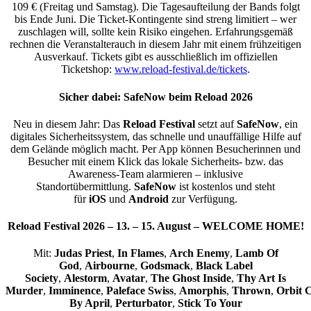
109 € (Freitag und Samstag). Die Tagesaufteilung der Bands folgt
bis Ende Juni. Die Ticket-Kontingente sind streng limitiert – wer
zuschlagen will, sollte kein Risiko eingehen. Erfahrungsgemäß
rechnen die Veranstalterauch in diesem Jahr mit einem frühzeitigen
Ausverkauf. Tickets gibt es ausschließlich im offiziellen
Ticketshop:
www.reload-festival.de/tickets
.
Sicher dabei: SafeNow beim Reload 2026
Neu in diesem Jahr: Das
Reload Festival
setzt auf
SafeNow
, ein
digitales Sicherheitssystem, das schnelle und unauffällige Hilfe auf
dem Gelände möglich macht. Per App können Besucherinnen und
Besucher mit einem Klick das lokale Sicherheits- bzw. das
Awareness-Team alarmieren – inklusive
Standortübermittlung.
SafeNow
ist kostenlos und steht
für
iOS
und
Android
zur Verfügung.
Reload Festival 2026 – 13. – 15. August – WELCOME HOME!
Mit:
Judas
Priest
,
In
Flames
,
Arch
Enemy
,
Lamb Of
God
,
Airbourne
,
Godsmack
,
Black Label
Society
,
Alestorm
,
Avatar
,
The Ghost Inside
,
Thy Art Is
Murder
,
Imminence
,
Paleface
Swiss
,
Amorphis
,
Thrown
,
Orbit
C
By April
,
Perturbator
,
Stick To Your