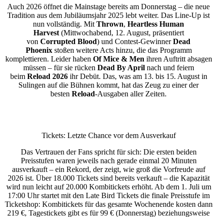
Auch 2026 öffnet die Mainstage bereits am Donnerstag – die neue
Tradition aus dem Jubiläumsjahr 2025 lebt weiter. Das Line-Up ist
nun vollständig. Mit
Thrown
,
Heartless Human
Harvest
(Mittwochabend, 12. August, präsentiert
von
Corrupted
Blood
) und Contest-Gewinner
Dead
Phoenix
stoßen weitere Acts hinzu, die das Programm
komplettieren. Leider haben
Of Mice & Men
ihren Auftritt absagen
müssen – für sie rücken
Dead By April
nach und feiern
beim
Reload 2026
ihr Debüt. Das, was am 13. bis 15. August in
Sulingen auf die Bühnen kommt, hat das Zeug zu einer der
besten
Reload
-Ausgaben aller Zeiten.
Tickets: Letzte Chance vor dem Ausverkauf
Das Vertrauen der Fans spricht für sich: Die ersten beiden
Preisstufen waren jeweils nach gerade einmal 20 Minuten
ausverkauft – ein Rekord, der zeigt, wie groß die Vorfreude auf
2026 ist. Über 18.000 Tickets sind bereits verkauft – die Kapazität
wird nun leicht auf 20.000 Kombitickets erhöht. Ab dem 1. Juli um
17:00 Uhr startet mit den Late Bird Tickets die finale Preisstufe im
Ticketshop: Kombitickets für das gesamte Wochenende kosten dann
219 €, Tagestickets gibt es für 99 € (Donnerstag) beziehungsweise