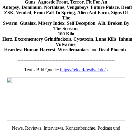
Guns
,
Agnostic
Front
,
Terror
,
Fit For An
Autopsy
,
Dominum
,
Northlane
,
Vengaboys
,
Future
Palace
,
Deaf
ZSK
,
Vended
,
From
Fall To Spring
,
Alien Ant Farm
,
Signs Of
The
Swarm
,
Gutalax
,
Misery
Index
,
Self
Deception
,
Allt
,
Broken By
The
Scream
,
100 Kilo
Herz
,
Excrementory
Grindfuckers
,
Cytotoxin
,
Luna
Kills
,
Inhum
Vulvarine
,
Heartless
Human
Harvest
,
Wrestlemaniacs
und
Dead
Phoenix
.
------------------------------------------------------------------
Text - Bild Quelle:
https://reload-festival.de/
-
News, Reviews, Interviews, Konzertberichte, Podcast und