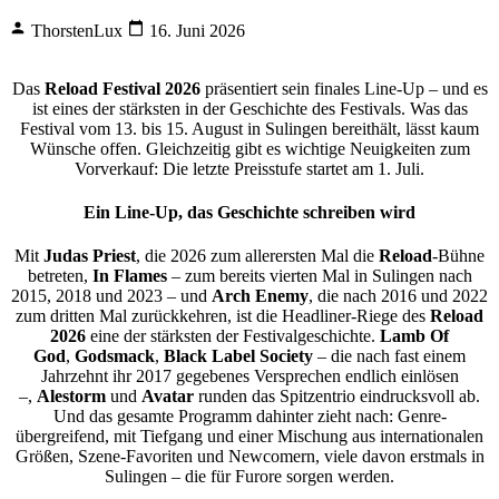
ThorstenLux
16. Juni 2026
Das
Reload Festival 2026
präsentiert sein finales Line-Up – und es
ist eines der stärksten in der Geschichte des Festivals. Was das
Festival vom 13. bis 15. August in Sulingen bereithält, lässt kaum
Wünsche offen.
Gleichzeitig gibt es wichtige Neuigkeiten zum
Vorverkauf: Die letzte Preisstufe startet am 1. Juli.
Ein Line-Up, das Geschichte schreiben wird
Mit
Judas
Priest
, die 2026 zum allerersten Mal die
Reload
-Bühne
betreten,
In Flames
– zum bereits vierten Mal in Sulingen nach
2015, 2018 und 2023 – und
Arch
Enemy
, die nach 2016 und 2022
zum dritten Mal zurückkehren, ist die Headliner-Riege des
Reload
2026
eine der stärksten der Festivalgeschichte.
Lamb Of
God
,
Godsmack
,
Black Label Society
– die nach fast einem
Jahrzehnt ihr 2017 gegebenes Versprechen endlich einlösen
–,
Alestorm
und
Avatar
runden das Spitzentrio eindrucksvoll ab.
Und das gesamte Programm dahinter zieht nach: Genre-
übergreifend, mit Tiefgang und einer Mischung aus internationalen
Größen, Szene-Favoriten und Newcomern, viele davon erstmals in
Sulingen – die für Furore sorgen werden.