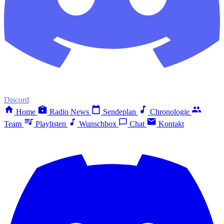
Discord
Home
Radio News
Sendeplan
Chronologie
Team
Playlisten
Wunschbox
Chat
Kontakt