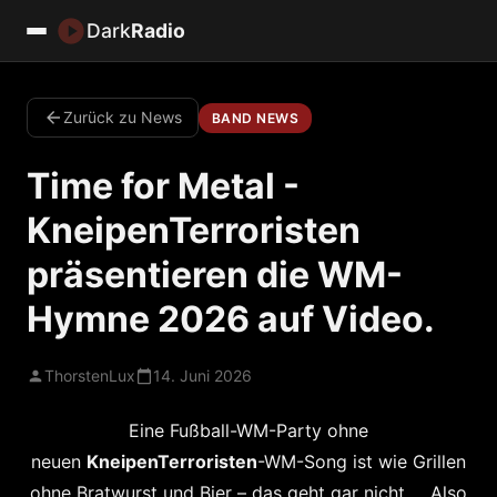
Dark
Radio
Zurück zu News
BAND NEWS
Time for Metal -
KneipenTerroristen
präsentieren die WM-
Hymne 2026 auf Video.
ThorstenLux
14. Juni 2026
Eine Fußball-WM-Party ohne
neuen
KneipenTerroristen
-WM-Song ist wie Grillen
ohne Bratwurst und Bier – das geht gar nicht … Also