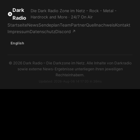
Dark
Die Dark Radio Zone im Netz - Rock - Metal -
Radio
Hardrock and More · 24/7 On Air
Startseite
News
Sendeplan
Team
Partner
Quellnachweis
Kontakt
Impressum
Datenschutz
Discord ↗
English
© 2026 Dark Radio – Die Darkzone im Netz. Alle Inhalte von Darkradio
sowie externe News-Ergebnisse unterliegen ihren jeweiligen
Rechteinhabern.
Updated: 2026-Aug-06 14:17:20 in 36ms