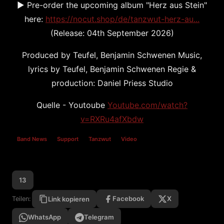
► Pre-order the upcoming album "Herz aus Stein"
here:
https://nocut.shop/de/tanzwut-herz-au...
(Release: 04th September 2026)
Produced by Teufel, Benjamin Schwenen Music,
lyrics by Teufel, Benjamin Schwenen Regie &
production: Daniel Priess Studio
Quelle - Youtoube
Youtube.com/watch?
v=RXRu4afXbdw
Band News
Support
Tanzwut
Video
13
Facebook
X
Teilen:
Link kopieren
WhatsApp
Telegram