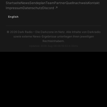
Startseite
News
Sendeplan
Team
Partner
Quellnachweis
Kontakt
Impressum
Datenschutz
Discord ↗
English
© 2026 Dark Radio – Die Darkzone im Netz. Alle Inhalte von Darkradio
sowie externe News-Ergebnisse unterliegen ihren jeweiligen
Rechteinhabern.
Updated: 2026-Aug-08 06:16:33 in 33ms