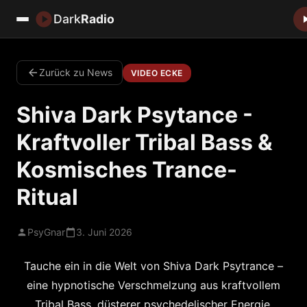
Dark
Radio
Zurück zu News
VIDEO ECKE
Shiva Dark Psytance -
Kraftvoller Tribal Bass &
Kosmisches Trance-
Ritual
PsyGnar
3. Juni 2026
Tauche ein in die Welt von Shiva Dark Psytrance –
eine hypnotische Verschmelzung aus kraftvollem
Tribal Bass, düsterer psychedelischer Energie,