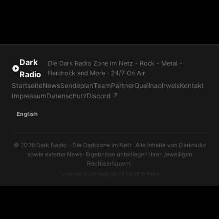
Dark
Die Dark Radio Zone im Netz - Rock - Metal -
Radio
Hardrock and More · 24/7 On Air
Startseite
News
Sendeplan
Team
Partner
Quellnachweis
Kontakt
Impressum
Datenschutz
Discord ↗
English
© 2026 Dark Radio – Die Darkzone im Netz. Alle Inhalte von Darkradio
sowie externe News-Ergebnisse unterliegen ihren jeweiligen
Rechteinhabern.
Updated: 2026-Aug-06 08:06:28 in 48ms