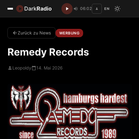
Dark
Radio
06:02
EN
Disc
Zurück zu News
WERBUNG
Remedy Records
Leopoldy
14. Mai 2026