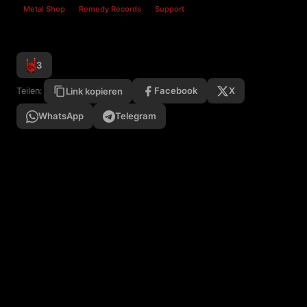
Metal Shop
Remedy Records
Support
3
Facebook
X
Teilen:
Link kopieren
WhatsApp
Telegram