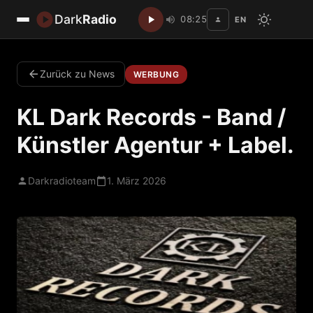
Dark
Radio
08:25
EN
Disc
Zurück zu News
WERBUNG
KL Dark Records - Band /
Künstler Agentur + Label.
Darkradioteam
1. März 2026