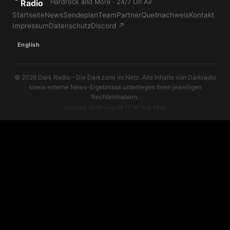
Radio
Hardrock and More · 24/7 On Air
Startseite
News
Sendeplan
Team
Partner
Quellnachweis
Kontakt
Impressum
Datenschutz
Discord ↗
English
© 2026 Dark Radio – Die Darkzone im Netz. Alle Inhalte von Darkradio
sowie externe News-Ergebnisse unterliegen ihren jeweiligen
Rechteinhabern.
Updated: 2026-Aug-09 17:16:14 in 48ms