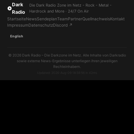
Dark
Die Dark Radio Zone im Netz - Rock - Metal -
Radio
Hardrock and More · 24/7 On Air
Startseite
News
Sendeplan
Team
Partner
Quellnachweis
Kontakt
Impressum
Datenschutz
Discord ↗
English
© 2026 Dark Radio – Die Darkzone im Netz. Alle Inhalte von Darkradio
sowie externe News-Ergebnisse unterliegen ihren jeweiligen
Rechteinhabern.
Updated: 2026-Aug-09 18:58:56 in 42ms