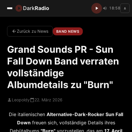
Dark
Radio
18:58
Zurück zu News
BAND NEWS
Grand Sounds PR - Sun
Fall Down Band verraten
vollständige
Albumdetails zu "Burn"
Leopoldy
22. März 2026
Die italienischen
Alternative-Dark-Rocker Sun Fall
Down
freuen sich, vollständige Details ihres
Debütalbums
"Burn"
vorzustellen, das am
17. April