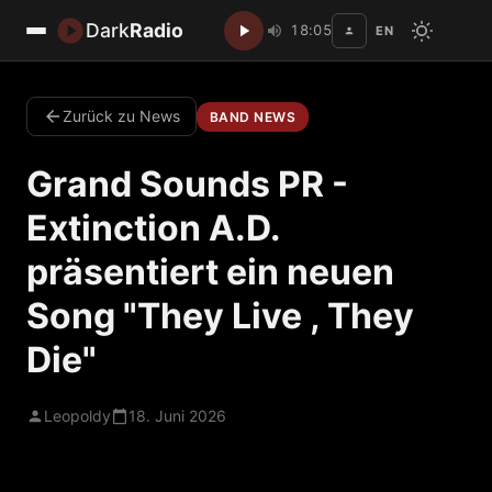
Dark
Radio
18:05
EN
Dis
Zurück zu News
BAND NEWS
Grand Sounds PR -
Extinction A.D.
präsentiert ein neuen
Song "They Live , They
Die"
Leopoldy
18. Juni 2026