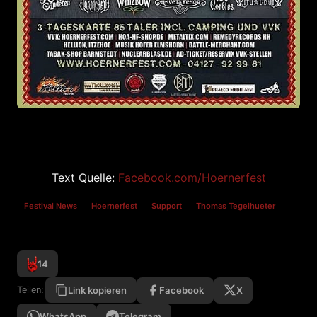
Text Quelle:
Facebook.com/Hoernerfest
Festival News
Hoernerfest
Support
Thomas Tegelhueter
14
Facebook
X
Teilen:
Link kopieren
WhatsApp
Telegram