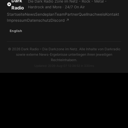
Dark
Die Dark Radio Zone im Netz - Rock - Metal -
Radio
Hardrock and More · 24/7 On Air
Startseite
News
Sendeplan
Team
Partner
Quellnachweis
Kontakt
Impressum
Datenschutz
Discord ↗
English
© 2026 Dark Radio – Die Darkzone im Netz. Alle Inhalte von Darkradio
sowie externe News-Ergebnisse unterliegen ihren jeweiligen
Rechteinhabern.
Updated: 2026-Aug-07 12:36:52 in 330ms